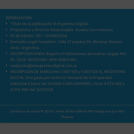
INFORMACIÓN
Título de la publicación: El Argentino Digital
Propietario y Director Responsable: Susana Cora Honores
Nº de Edición: 125 – 09/08/2026
Domicilio Legal Completo: Calle 21 esquina 34, Miramar, Buenos
Aires, Argentina.
INSCRIPCION DNDA: Registro Publicaciones periodicas Legajo Nro.
RL-2026-35087080-APN-DNDA MLI
redacció
n@elargentinodigital.com.ar
INSCRIPCION DE MARCA Nro 3.801.105 y 3.801.106 EL ARGENTINO
DIGITAL Otorgada por Instituto Nacional de la Propiedad
Industrial a favor de SUSANA CORA HONORES. Actas 4.576.983 y
4.576.984 del 12/2/2026
Derechos de autor © 2026 | Tema de WordPress MH Magazine por
MH
Themes