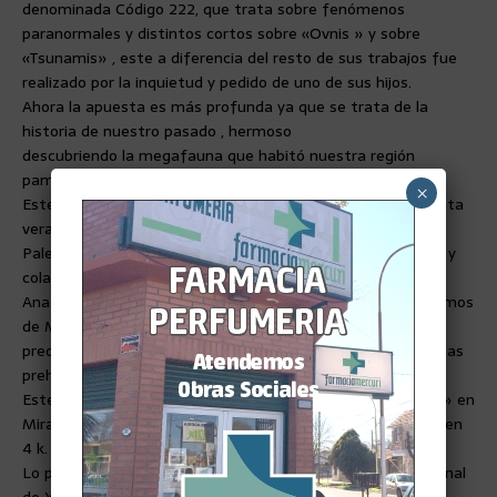
denominada Código 222, que trata sobre fenómenos
paranormales y distintos cortos sobre «Ovnis » y sobre
«Tsunamis» , este a diferencia del resto de sus trabajos fue
realizado por la inquietud y pedido de uno de sus hijos.
Ahora la apuesta es más profunda ya que se trata de la
historia de nuestro pasado , hermoso
descubriendo la megafauna que habitó nuestra región
pampeana.
×
Este documental denominado «Tierra de Gigantes» presenta
veracidad científica, gracias a la participación del Técnico
Paleontólogo apunto de recibirse de Licenciado en historia y
colaborador de la Fundación Azara en el laboratorio de
Anatomía comparada y evolución de los vertebrados,hablamos
de Mariano Magnussen, quién descubrió en el año 2015,
precisamente en Punta Hermengo un yacimiento con huellas
prehistóricas del gran tigre diente de sable.
Este documental revive a los dinosaurios del «Pleistoceno » en
Miramar, utilizando tecnología y realismo con los Gigantes en
4 k.
Lo podrán ver este próximo 8 de Mayo a las 21 hs por el canal
de Youtube @sebasperegrinelli