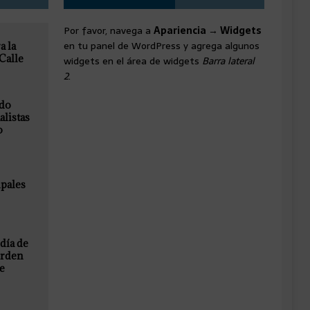
Por favor, navega a
Apariencia → Widgets
en tu panel de WordPress y agrega algunos
a la
 Calle
widgets en el área de widgets
Barra lateral
2
.
ado
alistas
o
ipales
día de
erden
ue