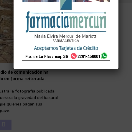
edio de comunicación ha
do en forma reiterada.
stra la fotografía publicada
uestra la gravedad del basural
 que quienes pagan sus
grave.