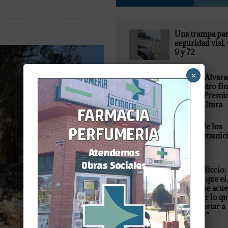
Una trampa par
seguridad vial.
9 y 72
×
General Alvar
tiene cuatro fin
en el 8.º Premi
FEBA Cultura
El pago de los
salarios munic
Agustín Riccio:
“Quiero que el 
mañana se acu
de mí por lo q
pude aportar a
Miramar”